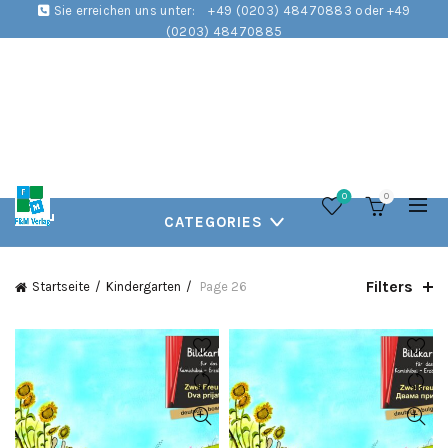
Sie erreichen uns unter:
+49 (0203) 48470883 oder +49
(0203) 48470885
0
0
CATEGORIES
Filters
Startseite
Kindergarten
Page 26