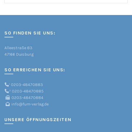
for:
SO FINDEN SIE UNS:
Alleestraße 83
47166 Duisburg
SO ERREICHEN SIE UNS:
¹
0203-48470883
²
0203-48470885
0203-48470884
info@fum-verlag.de
UNSERE ÖFFNUNGSZEITEN