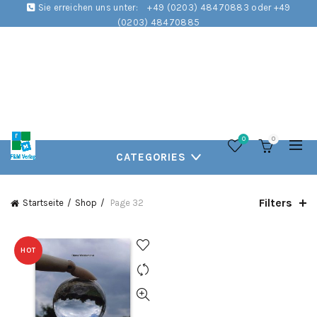
Sie erreichen uns unter:
+49 (0203) 48470883 oder +49
(0203) 48470885
0
0
CATEGORIES
Filters
Startseite
Shop
Page 32
HOT