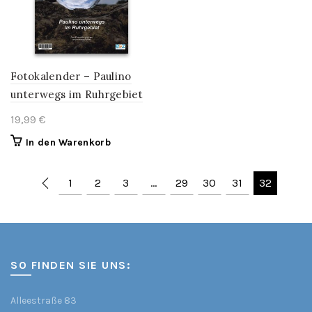
Fotokalender – Paulino
unterwegs im Ruhrgebiet
19,99
€
In den Warenkorb
1
2
3
…
29
30
31
32
SO FINDEN SIE UNS:
Alleestraße 83