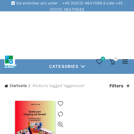
Sie erreichen uns unter:
+49 (0203) 48470883 oder +49
(0203) 48470885
0
0
CATEGORIES
Filters
Startseite
Products tagged “Aggression”