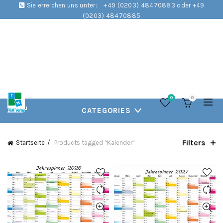
Sie erreichen uns unter:
+49 (0203) 48470883 oder +49
(0203) 48470885
0
0
CATEGORIES
Filters
Startseite
Products tagged “Kalender”