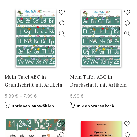
product
through
has
12,99 €
multiple
variants.
The
options
may
be
chosen
on
the
product
Mein Tafel ABC in
Mein Tafel-ABC in
page
Grundschrift mit Artikeln
Druckschrift mit Artikeln
Price
5,99
€
–
7,99
€
5,99
€
range:
This
Optionen auswählen
In den Warenkorb
5,99 €
product
through
has
7,99 €
multiple
variants.