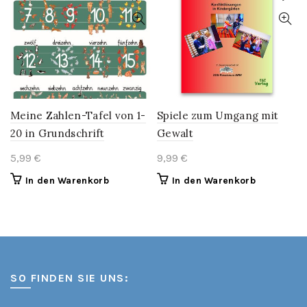
The
options
may
be
chosen
on
the
product
Meine Zahlen-Tafel von 1-
Spiele zum Umgang mit
page
20 in Grundschrift
Gewalt
5,99
€
9,99
€
In den Warenkorb
In den Warenkorb
SO FINDEN SIE UNS: