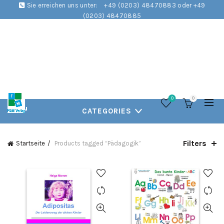
Sie erreichen uns unter:
+49 (0203) 48470883 oder +49
(0203) 48470885
0
0
CATEGORIES
Filters
Startseite
Products tagged “Pädagogik”