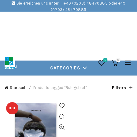
Sie erreichen uns unter:
+49 (0203) 48470883 oder +49
(0203) 48470885
0
0
CATEGORIES
Filters
Startseite
Products tagged “Ruhrgebiet”
HOT