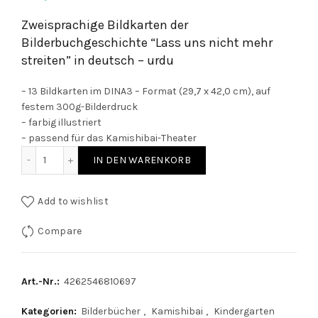
Zweisprachige Bildkarten der
Bilderbuchgeschichte “Lass uns nicht mehr
streiten” in deutsch – urdu
– 13 Bildkarten im DINA3 – Format (29,7 x 42,0 cm), auf
festem 300g-Bilderdruck
– farbig illustriert
– passend für das Kamishibai-Theater
Lass uns nicht mehr streiten - Bildkarten für das Kamishi
IN DEN WARENKORB
Add to wishlist
Compare
Art.-Nr.:
4262546810697
Kategorien:
Bilderbücher
,
Kamishibai
,
Kindergarten