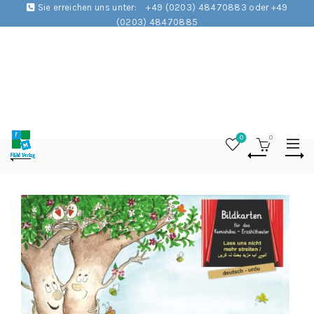
Sie erreichen uns unter:
+49 (0203) 48470883 oder +49
(0203) 48470885
0
0