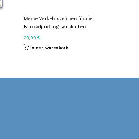
Meine Verkehrszeichen für die
Das bunte 
Fahrradprüfung Lernkarten
5,99
€
–
12
29,99
€
Optione
In den Warenkorb