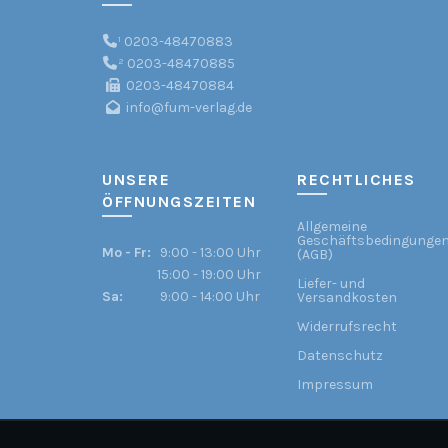
¹
0203-48470883
²
0203-48470885
0203-48470884
info@fum-verlag.de
UNSERE
RECHTLICHES
ÖFFNUNGSZEITEN
Allgemeine
Geschäftsbedingunge
Mo - Fr:
9:00 - 13:00 Uhr
(AGB)
15:00 - 19:00 Uhr
Liefer- und
Sa:
9:00 - 14:00 Uhr
Versandkosten
Widerrufsrecht
Datenschutz
Impressum