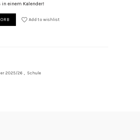
es in einem Kalender!
5/26 quantity
KORB
Add to wishlist
der 2025/26
,
Schule