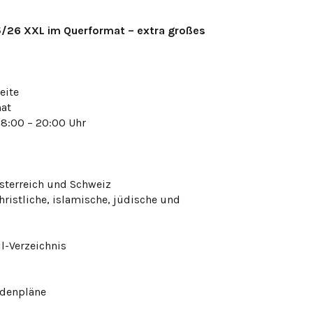
5/26 XXL im Querformat – extra großes
eite
at
8:00 – 20:00 Uhr
Österreich und Schweiz
christliche, islamische, jüdische und
il-Verzeichnis
ndenpläne