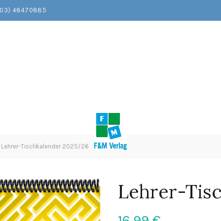
203) 48470885
Lehrer-Tischkalender 2025/26
Lehrer-Tis
16,99
€