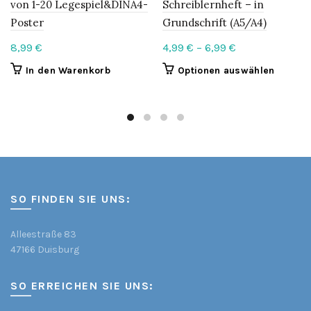
von 1-20 Legespiel&DINA4-
Schreiblernheft – in
Poster
Grundschrift (A5/A4)
Price
8,99
€
4,99
€
–
6,99
€
range:
This
In den Warenkorb
Optionen auswählen
4,99 €
product
through
has
6,99 €
multipl
variants
The
options
may
be
SO FINDEN SIE UNS:
chosen
on
Alleestraße 83
the
47166 Duisburg
product
page
SO ERREICHEN SIE UNS: