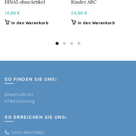
DINA5 ohneArtikel
Kinder ABC
14,99
€
24,99
€
In den Warenkorb
In den Warenkorb
SO FINDEN SIE UNS:
Alleestraße 83
47166 Duisburg
SO ERREICHEN SIE UNS:
¹
0203-48470883