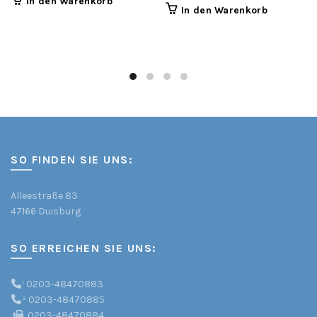
In den Warenkorb
In den Warenkorb
SO FINDEN SIE UNS:
Alleestraße 83
47166 Duisburg
SO ERREICHEN SIE UNS:
¹
0203-48470883
²
0203-48470885
0203-48470884