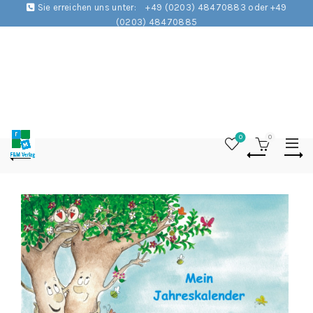
Sie erreichen uns unter:
+49 (0203) 48470883 oder +49
(0203) 48470885
0
0