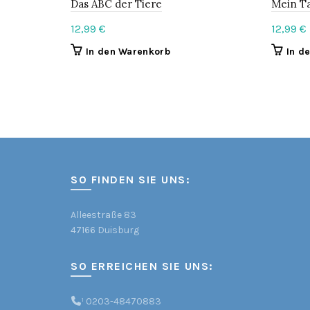
Das ABC der Tiere
Mein Ta
12,99
€
12,99
€
In den Warenkorb
In d
SO FINDEN SIE UNS:
Alleestraße 83
47166 Duisburg
SO ERREICHEN SIE UNS:
¹
0203-48470883