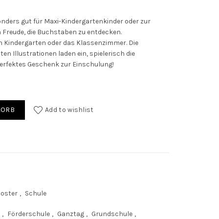
nders gut für Maxi-Kindergartenkinder oder zur
Freude, die Buchstaben zu entdecken.
en Kindergarten oder das Klassenzimmer. Die
 Illustrationen laden ein, spielerisch die
erfektes Geschenk zur Einschulung!
ft quantity
KORB
Add to wishlist
oster
,
Schule
,
Förderschule
,
Ganztag
,
Grundschule
,