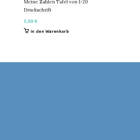
Meine Zahlen Tafel von 1-20
Camille un
Druckschrift
4,95
€
5,99
€
In den 
In den Warenkorb