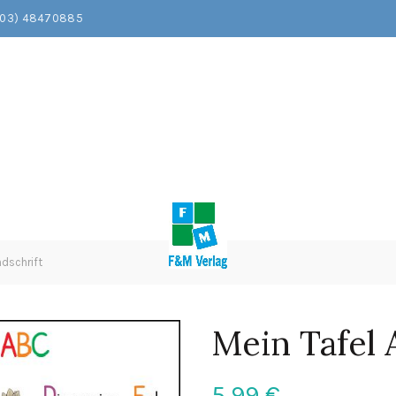
203) 48470885
dschrift
Mein Tafel
5,99
€