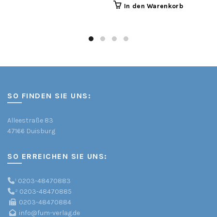
In den Warenkorb
SO FINDEN SIE UNS:
Alleestraße 83
47166 Duisburg
SO ERREICHEN SIE UNS:
¹
0203-48470883
²
0203-48470885
0203-48470884
info@fum-verlag.de