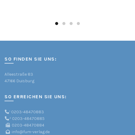
SO FINDEN SIE UNS:
Alleestraße 83
47166 Duisburg
SO ERREICHEN SIE UNS:
¹
0203-48470883
²
0203-48470885
0203-48470884
info@fum-verlag.de