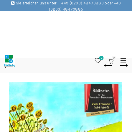
Sie erreichen uns unter:
+49 (0203) 48470883 oder +49
(0203) 48470885
0
0