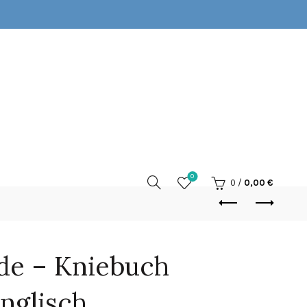
0
0
/
0,00
€
de – Kniebuch
nglisch