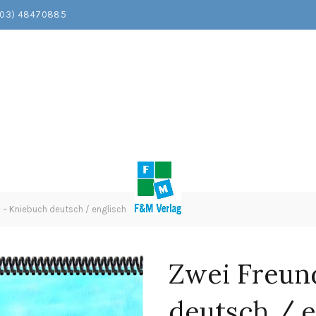
203) 48470885
 – Kniebuch deutsch / englisch
Zwei Freun
deutsch / e