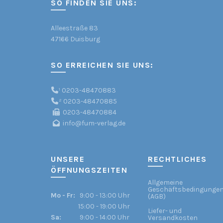
SO FINDEN SIE UNS:
Alleestraße 83
47166 Duisburg
SO ERREICHEN SIE UNS:
¹
0203-48470883
²
0203-48470885
0203-48470884
info@fum-verlag.de
UNSERE
RECHTLICHES
ÖFFNUNGSZEITEN
Allgemeine
Geschäftsbedingunge
Mo - Fr:
9:00 - 13:00 Uhr
(AGB)
15:00 - 19:00 Uhr
Liefer- und
Sa:
9:00 - 14:00 Uhr
Versandkosten