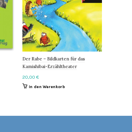
Der Rabe – Bildkarten für das
Meine Deut
Kamishibai-Erzähltheater
12,99
€
20,00
€
In den 
In den Warenkorb