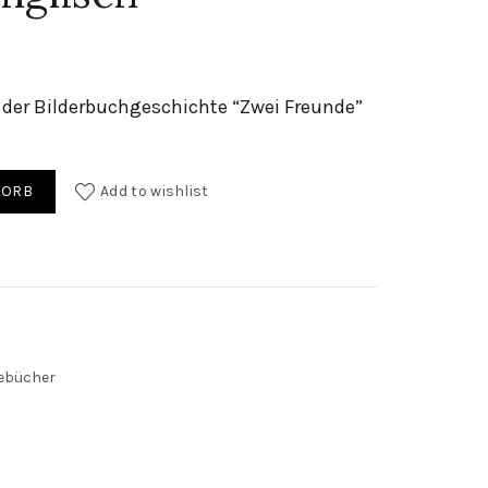
der Bilderbuchgeschichte “Zwei Freunde”
eutsch / englisch quantity
KORB
Add to wishlist
ebücher