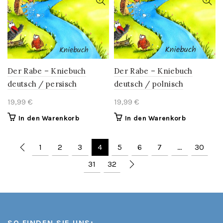
Der Rabe – Kniebuch
Der Rabe – Kniebuch
deutsch / persisch
deutsch / polnisch
19,99
€
19,99
€
In den Warenkorb
In den Warenkorb
1
2
3
4
5
6
7
…
30
31
32
SO FINDEN SIE UNS: