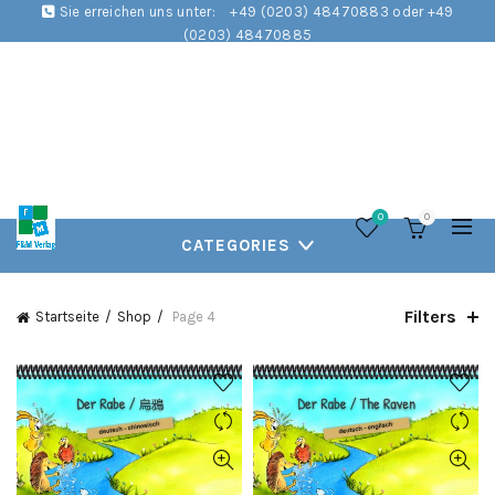
Sie erreichen uns unter:
+49 (0203) 48470883 oder +49
(0203) 48470885
0
0
CATEGORIES
Filters
Startseite
Shop
Page 4