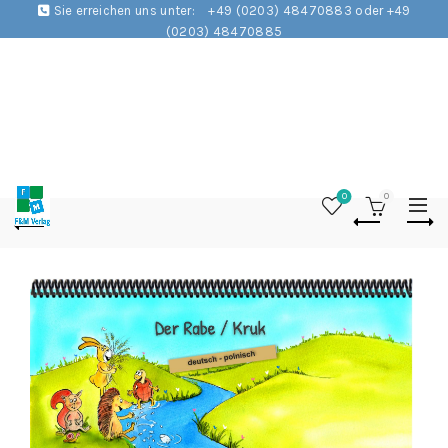
Sie erreichen uns unter:
+49 (0203) 48470883 oder +49
(0203) 48470885
0
0