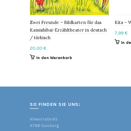
Zwei Freunde – Bildkarten für das
Kita – 
Kamishibai-Erzähltheater in deutsch
7,99
€
/ türkisch
In d
20,00
€
In den Warenkorb
SO FINDEN SIE UNS:
Alleestraße 83
47166 Duisburg