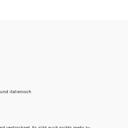
 und italienisch
und vertrocknet. Es gibt auch nichts mehr zu