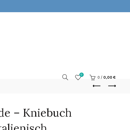
0
0
/
0,00
€
de – Kniebuch
talienisch