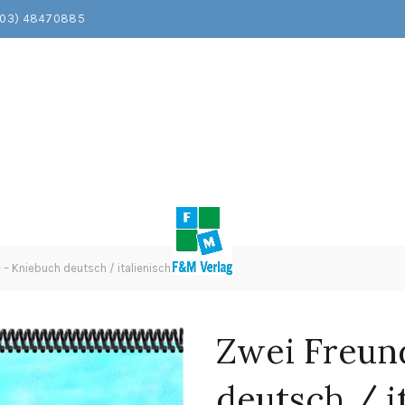
203) 48470885
– Kniebuch deutsch / italienisch
Zwei Freun
deutsch / i