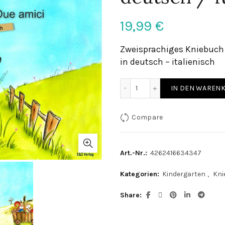
19,99
€
Zweisprachiges Kniebuch 
in deutsch – italienisch
Zwei Freunde - Kniebuch de
IN DEN WAREN
Compare
Art.-Nr.:
4262416634347
Kategorien:
Kindergarten
,
Kni
Share