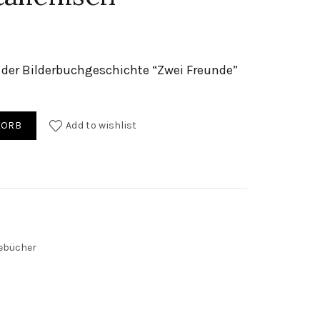
der Bilderbuchgeschichte “Zwei Freunde”
utsch / italienisch quantity
KORB
Add to wishlist
ebücher