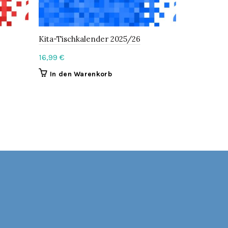
Kita-Tischkalender 2025/26
Kita-Tisch
16,99
€
16,99
€
In den Warenkorb
In den 