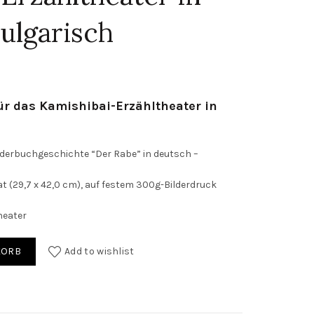
ulgarisch
für das Kamishibai-Erzähltheater in
lderbuchgeschichte “Der Rabe” in deutsch –
at (29,7 x 42,0 cm), auf festem 300g-Bilderdruck
heater
 das Kamishibai-Erzähltheater in deutsch / bulgarisch quantity
KORB
Add to wishlist