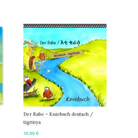
Der Rabe – Kniebuch deutsch /
Die Kinder
tigrinya
1
19,99
€
14,90
€