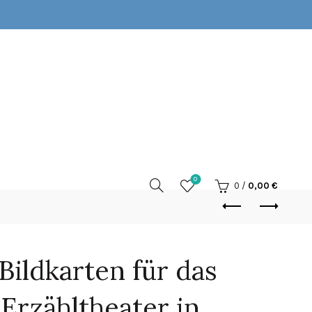
0
0
/
0,00
€
Bildkarten für das
Erzähltheater in