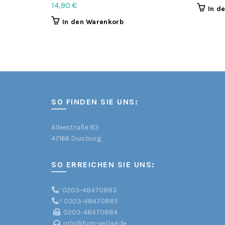
14,90
€
In d
In den Warenkorb
SO FINDEN SIE UNS:
Alleestraße 83
47166 Duisburg
SO ERREICHEN SIE UNS:
¹
0203-48470883
²
0203-48470885
0203-48470884
info@fum-verlag.de