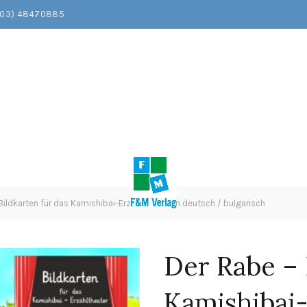
203) 48470885
ildkarten für das Kamishibai-Erzähltheater in deutsch / bulgarisch
Der Rabe – 
Kamishibai-