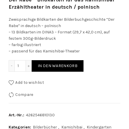
Erzähltheater in deutsch / polnisch
Zweisprachige Bildkarten der Bilderbuchgeschichte “Der
Rabe” in deutsch – polnisch
– 13 Bildkarten im DINA3 – Format (29,7 x 42,0 cm), auf
festem 300g-Bilderdruck
– farbig illustriert
– passend für das Kamishibai-Theater
Der Rabe - Bildkarten für das Kamishibai-Erzähltheater in
IN DEN WARENKORB
Add to wishlist
Compare
Art.-Nr.:
4262546810130
Kategorien:
Bilderbücher
,
Kamishibai
,
Kindergarten