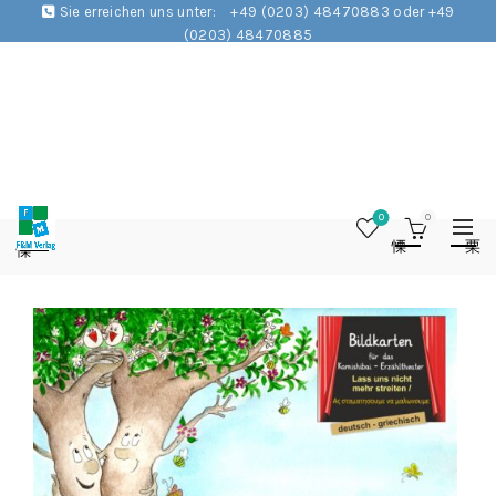
Sie erreichen uns unter:
+49 (0203) 48470883 oder +49
(0203) 48470885
0
0