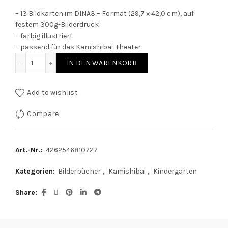
– 13 Bildkarten im DINA3 – Format (29,7 x 42,0 cm), auf
festem 300g-Bilderdruck
– farbig illustriert
– passend für das Kamishibai-Theater
Lass uns nicht mehr streiten - Bildkarten für das Kamishi
IN DEN WARENKORB
Add to wishlist
Compare
Art.-Nr.:
4262546810727
Kategorien:
Bilderbücher
,
Kamishibai
,
Kindergarten
Share