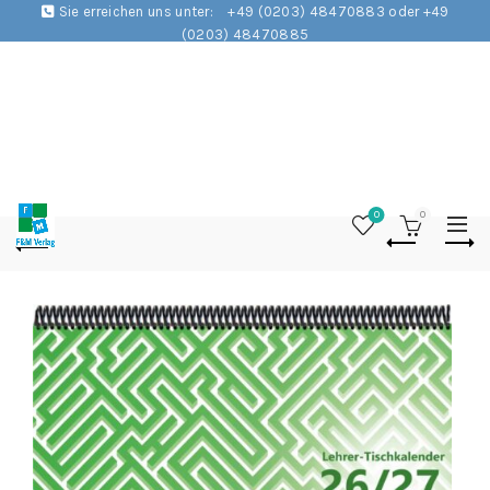
Sie erreichen uns unter:
+49 (0203) 48470883 oder +49
(0203) 48470885
0
0