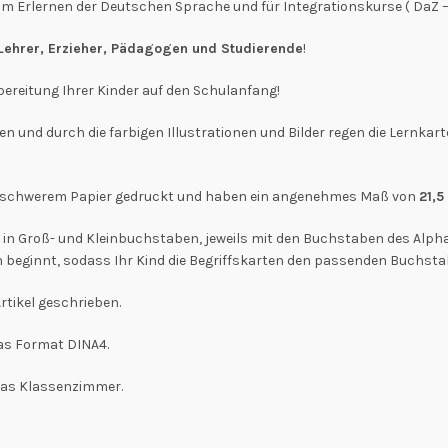
um Erlernen der Deutschen Sprache und für Integrationskurse ( DaZ – 
Lehrer, Erzieher, Pädagogen und Studierende
!
bereitung Ihrer Kinder auf den Schulanfang!
nen und durch die farbigen Illustrationen und Bilder regen die Lernk
00g schwerem Papier gedruckt und haben ein angenehmes Maß von
21,5
 in Groß- und Kleinbuchstaben, jeweils mit den Buchstaben des Alph
en beginnt, sodass Ihr Kind die Begriffskarten den passenden Buchs
rtikel geschrieben.
as Format DINA4.
 das Klassenzimmer.