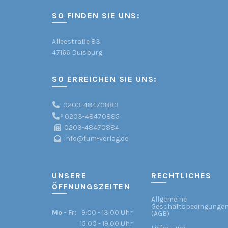
options
may
SO FINDEN SIE UNS:
be
chosen
Alleestraße 83
on
47166 Duisburg
the
product
SO ERREICHEN SIE UNS:
page
¹
0203-48470883
²
0203-48470885
0203-48470884
info@fum-verlag.de
UNSERE
RECHTLICHES
ÖFFNUNGSZEITEN
Allgemeine
Geschäftsbedingunge
Mo - Fr:
9:00 - 13:00 Uhr
(AGB)
15:00 - 19:00 Uhr