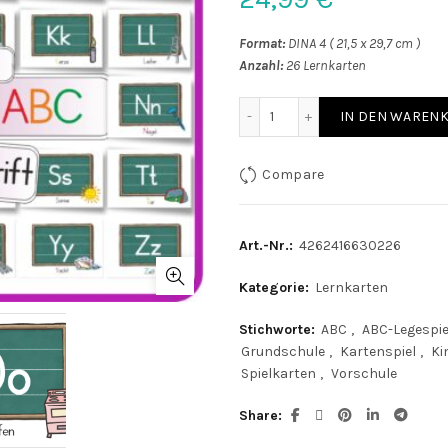
Format:
DINA 4 ( 21,5 x 29,7 cm )
Anzahl:
26 Lernkarten
Lernkarten Mein Tafel ABC
IN DEN WAREN
Compare
Art.-Nr.:
4262416630226
Kategorie:
Lernkarten
Stichworte:
ABC
,
ABC-Legespie
Grundschule
,
Kartenspiel
,
Ki
Spielkarten
,
Vorschule
Share