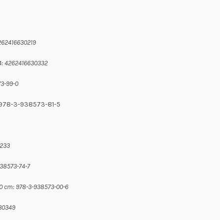
4262416630219
 4: 4262416630332
73-99-0
: 978-3-938573-81-5
0233
938573-74-7
00 cm: 978-3-938573-00-6
630349