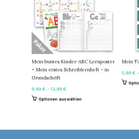
Mein buntes Kinder-ABC Lernposter
Mein Ta
+ Mein erstes Schreiblernheft – in
5,99
€
Grundschrift
Opti
Price
9,99
€
–
13,99
€
range:
This
Optionen auswählen
9,99 €
product
through
has
13,99 €
multiple
variants.
The