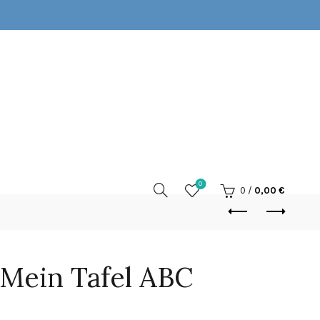
0
0
/
0,00
€
 Mein Tafel ABC