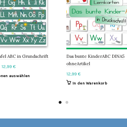
fel ABC in Grundschrift
Das bunte KinderABC DINA5
ohneArtikel
Price
–
12,99
€
range:
12,99
€
This
onen auswählen
5,99 €
product
In den Warenkorb
through
has
12,99 €
multiple
variants.
The
options
may
be