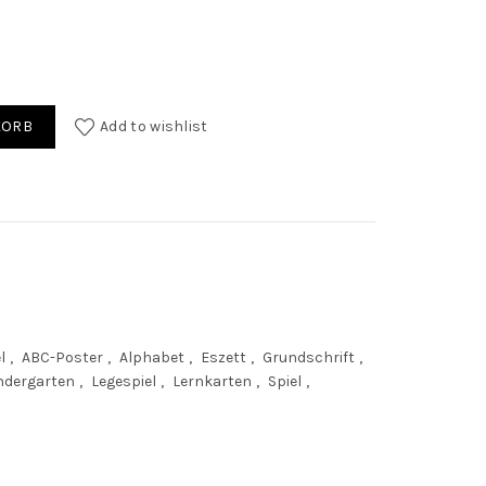
 quantity
KORB
Add to wishlist
l
,
ABC-Poster
,
Alphabet
,
Eszett
,
Grundschrift
,
ndergarten
,
Legespiel
,
Lernkarten
,
Spiel
,