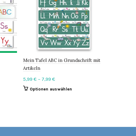
Mein Tafel ABC in Grundschrift mit
Lernkarten
Artikeln
29,99
€
Price
5,99
€
–
7,99
€
In den 
range:
This
Optionen auswählen
5,99 €
product
through
has
7,99 €
multiple
variants.
The
options
may