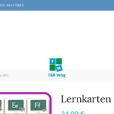
203) 48470885
el ABC
Lernkarten
24,99
€