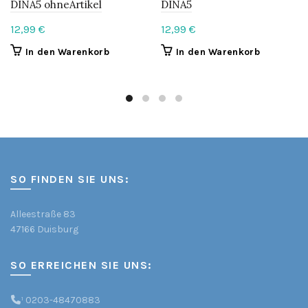
DINA5 ohneArtikel
DINA5
12,99
€
12,99
€
In den Warenkorb
In den Warenkorb
SO FINDEN SIE UNS:
Alleestraße 83
47166 Duisburg
SO ERREICHEN SIE UNS:
¹
0203-48470883