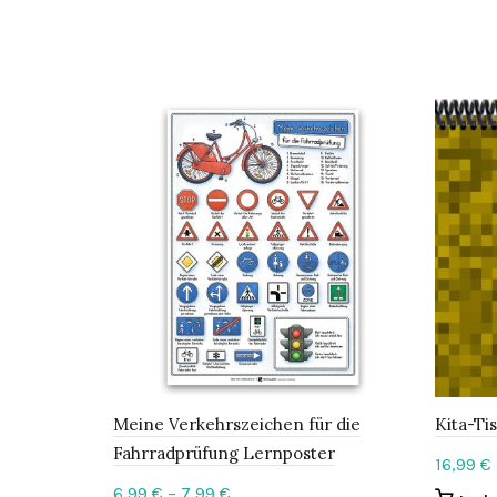
Meine Verkehrszeichen für die
Kita-Ti
Fahrradprüfung Lernposter
16,99
€
Price
6,99
€
–
7,99
€