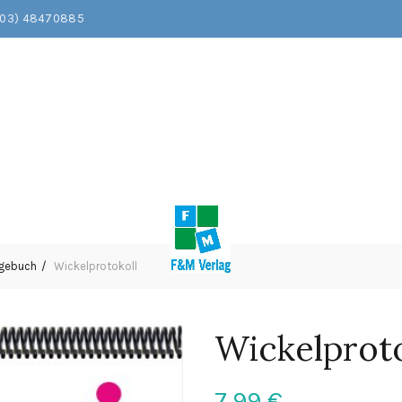
203) 48470885
agebuch
Wickelprotokoll
Wickelproto
7,99
€