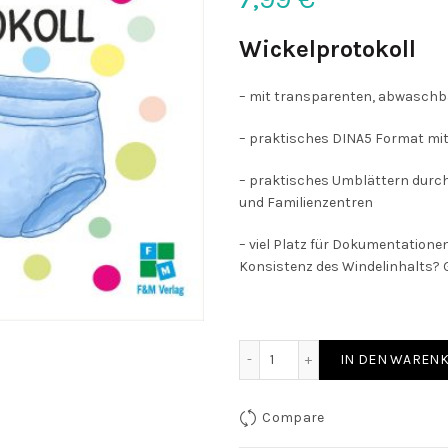
Wickelprotokoll
– mit transparenten, abwaschb
– praktisches DINA5 Format mit 
– praktisches Umblättern durch 
und Familienzentren
– viel Platz für Dokumentatione
Konsistenz des Windelinhalts? 
Wickelprotokoll quantity
IN DEN WAREN
Compare