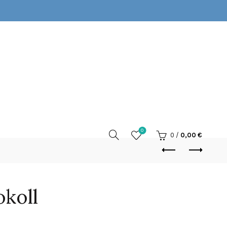
0
0
/
0,00
€
koll