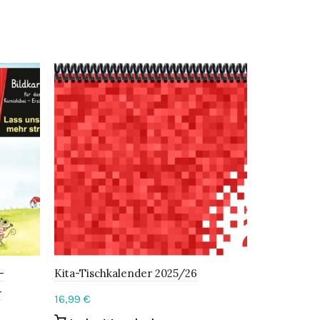
–
Kita-Tischkalender 2025/26
Kita-Tisch
-
16,99
€
16,99
€