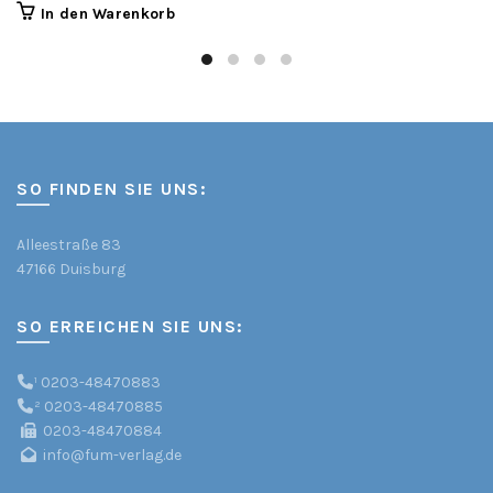
In den Warenkorb
SO FINDEN SIE UNS:
Alleestraße 83
47166 Duisburg
SO ERREICHEN SIE UNS:
¹
0203-48470883
²
0203-48470885
0203-48470884
info@fum-verlag.de