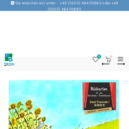
Sie erreichen uns unter:
+49 (0203) 48470883 oder +49
(0203) 48470885
0
0