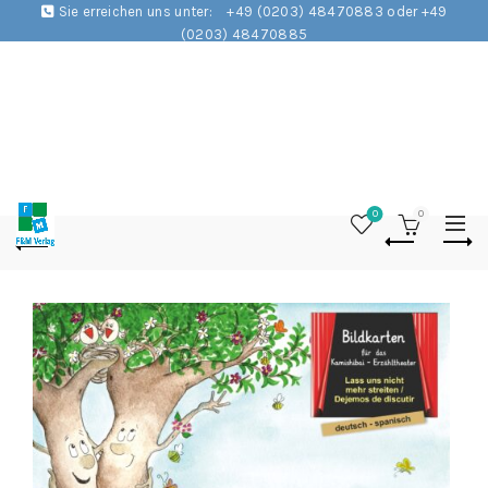
Sie erreichen uns unter:
+49 (0203) 48470883 oder +49
(0203) 48470885
0
0