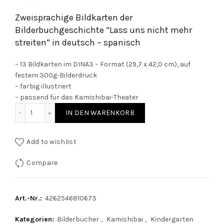
Zweisprachige Bildkarten der
Bilderbuchgeschichte “Lass uns nicht mehr
streiten” in deutsch – spanisch
– 13 Bildkarten im DINA3 – Format (29,7 x 42,0 cm), auf
festem 300g-Bilderdruck
– farbig illustriert
– passend für das Kamishibai-Theater
Lass uns nicht mehr streiten - Bildkarten für das Kamishi
IN DEN WARENKORB
Add to wishlist
Compare
Art.-Nr.:
4262546810673
Kategorien:
Bilderbücher
,
Kamishibai
,
Kindergarten